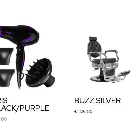
IS
BUZZ SILVER
LACK/PURPLE
€
1,126.00
.00