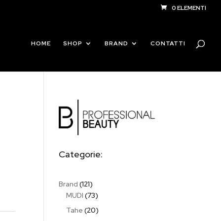
0 ELEMENTI
Products
search
HOME
SHOP
BRAND
CONTATTI
Categorie:
121
Brand
121
prodotti
73
MUDI
73
prodotti
20
Tahe
20
prodotti