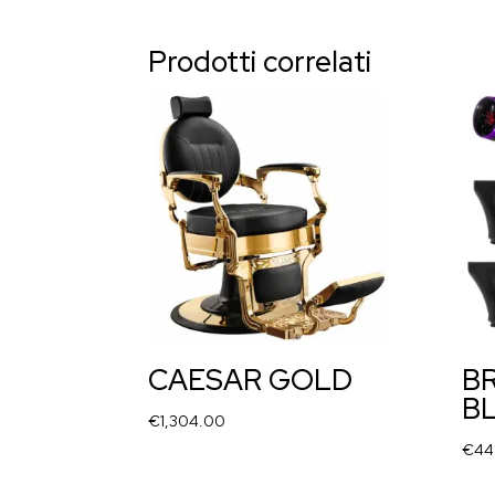
Prodotti correlati
CAESAR GOLD
BR
B
€
1,304.00
€
44