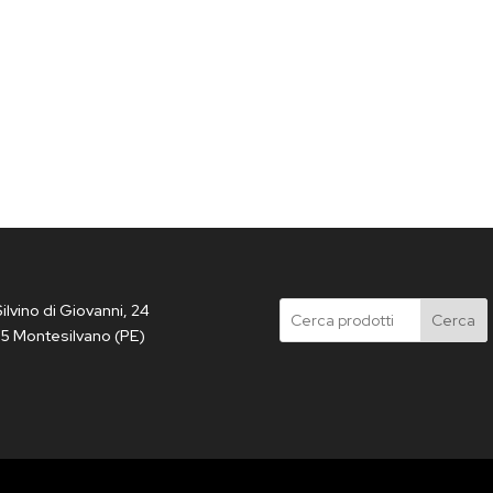
Silvino di Giovanni, 24
Cerca
5 Montesilvano (PE)