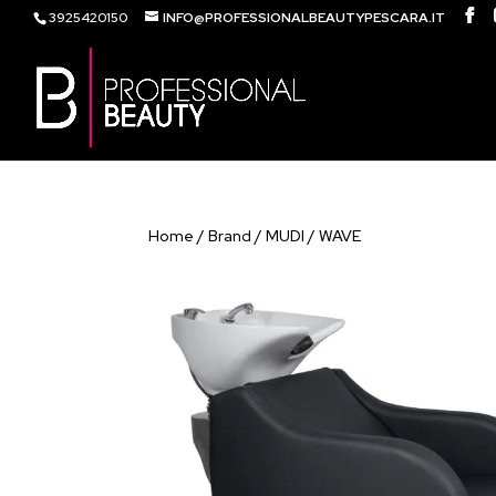
3925420150
INFO@PROFESSIONALBEAUTYPESCARA.IT
Home
/
Brand
/
MUDI
/ WAVE