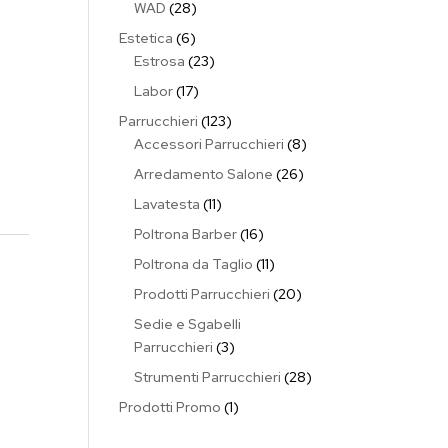
28
WAD
28
prodotti
6
Estetica
6
prodotti
23
Estrosa
23
prodotti
17
Labor
17
prodotti
123
Parrucchieri
123
prodotti
8
Accessori Parrucchieri
8
prodotti
26
Arredamento Salone
26
prodotti
11
Lavatesta
11
prodotti
16
Poltrona Barber
16
prodotti
11
Poltrona da Taglio
11
prodotti
20
Prodotti Parrucchieri
20
prodotti
Sedie e Sgabelli
3
Parrucchieri
3
prodotti
28
Strumenti Parrucchieri
28
prodotti
1
Prodotti Promo
1
prodotto