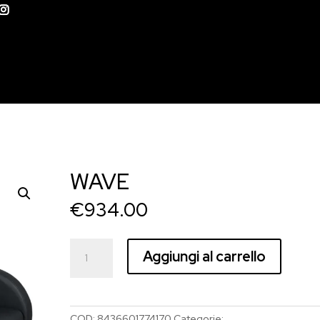
WAVE
€
934.00
WAVE
Aggiungi al carrello
quantità
COD:
8436601774170
Categorie:
Lavatesta
,
MUDI
,