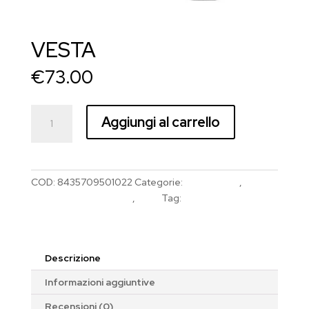
VESTA
€
73.00
VESTA
Aggiungi al carrello
quantità
COD:
8435709501022
Categorie:
Parrucchieri
,
Strumenti Parrucchieri
,
WAD
Tag:
WAD
Descrizione
Informazioni aggiuntive
Recensioni (0)