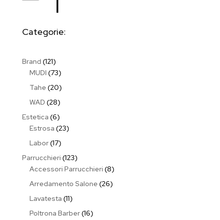
Categorie:
121
Brand
121
prodotti
73
MUDI
73
prodotti
20
Tahe
20
prodotti
28
WAD
28
prodotti
6
Estetica
6
prodotti
23
Estrosa
23
prodotti
17
Labor
17
prodotti
123
Parrucchieri
123
prodotti
8
Accessori Parrucchieri
8
prodotti
26
Arredamento Salone
26
prodotti
11
Lavatesta
11
prodotti
16
Poltrona Barber
16