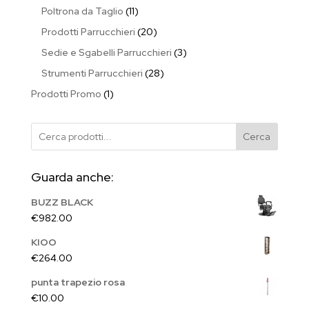
prodotti
11
Poltrona da Taglio
11
prodotti
20
Prodotti Parrucchieri
20
prodotti
3
Sedie e Sgabelli Parrucchieri
3
prodotti
28
Strumenti Parrucchieri
28
prodotti
1
Prodotti Promo
1
prodotto
Cerca
Guarda anche:
BUZZ BLACK
€
982.00
KIOO
€
264.00
punta trapezio rosa
€
10.00