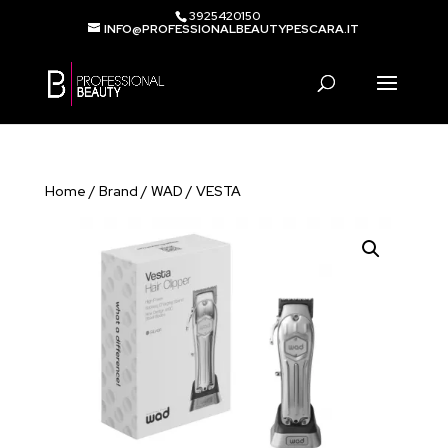
3925420150
INFO@PROFESSIONALBEAUTYPESCARA.IT
Products
search
Home
/
Brand
/
WAD
/ VESTA