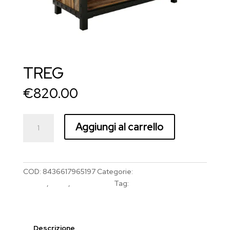
TREG
€
820.00
TREG
Aggiungi al carrello
quantità
COD:
8436617965197
Categorie:
Arredamento
Salone
,
MUDI
,
Parrucchieri
Tag:
MUDI
Descrizione