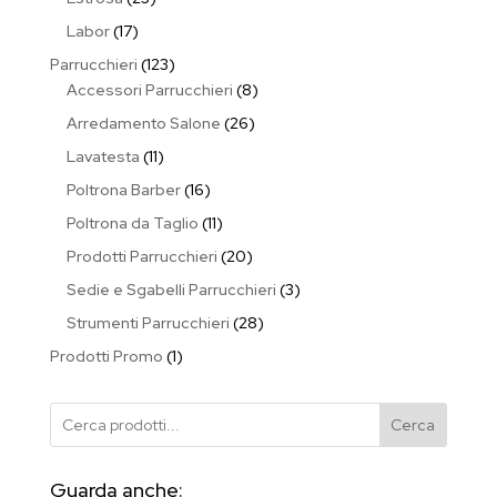
prodotti
17
Labor
17
prodotti
123
Parrucchieri
123
prodotti
8
Accessori Parrucchieri
8
prodotti
26
Arredamento Salone
26
prodotti
11
Lavatesta
11
prodotti
16
Poltrona Barber
16
prodotti
11
Poltrona da Taglio
11
prodotti
20
Prodotti Parrucchieri
20
prodotti
3
Sedie e Sgabelli Parrucchieri
3
prodotti
28
Strumenti Parrucchieri
28
prodotti
1
Prodotti Promo
1
prodotto
Cerca
Guarda anche: