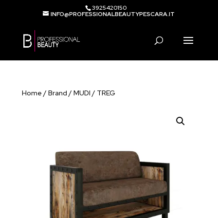
3925420150
INFO@PROFESSIONALBEAUTYPESCARA.IT
Products
search
Home
/
Brand
/
MUDI
/ TREG