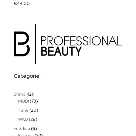
€
44.00
Categorie:
121
Brand
121
prodotti
73
MUDI
73
prodotti
20
Tahe
20
prodotti
28
WAD
28
prodotti
6
Estetica
6
prodotti
23
Estrosa
23