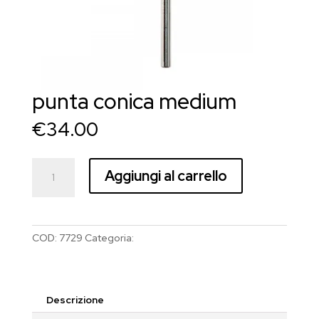
punta conica medium
€
34.00
punta
Aggiungi al carrello
conica
medium
quantità
COD:
7729
Categoria:
Estrosa
Descrizione