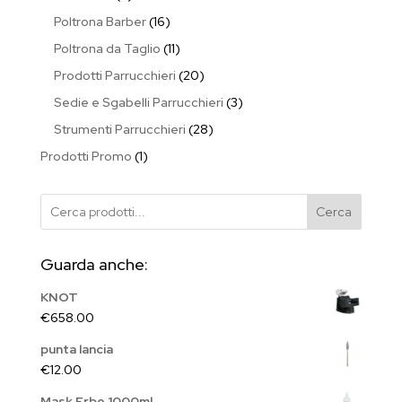
prodotti
16
Poltrona Barber
16
prodotti
11
Poltrona da Taglio
11
prodotti
20
Prodotti Parrucchieri
20
prodotti
3
Sedie e Sgabelli Parrucchieri
3
prodotti
28
Strumenti Parrucchieri
28
prodotti
1
Prodotti Promo
1
prodotto
Cerca
Guarda anche:
KNOT
€
658.00
punta lancia
€
12.00
Mask Erbe 1000ml