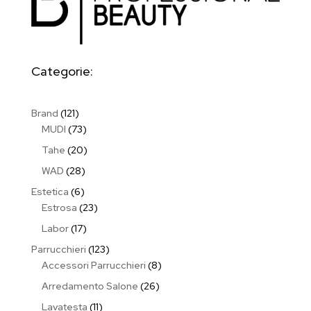
Categorie:
121
Brand
121
prodotti
73
MUDI
73
prodotti
20
Tahe
20
prodotti
28
WAD
28
prodotti
6
Estetica
6
prodotti
23
Estrosa
23
prodotti
17
Labor
17
prodotti
123
Parrucchieri
123
prodotti
8
Accessori Parrucchieri
8
prodotti
26
Arredamento Salone
26
prodotti
11
Lavatesta
11