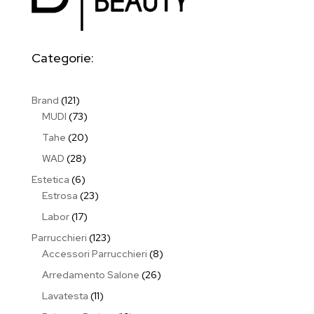
Categorie:
121
Brand
121
prodotti
73
MUDI
73
prodotti
20
Tahe
20
prodotti
28
WAD
28
prodotti
6
Estetica
6
prodotti
23
Estrosa
23
prodotti
17
Labor
17
prodotti
123
Parrucchieri
123
prodotti
8
Accessori Parrucchieri
8
prodotti
26
Arredamento Salone
26
prodotti
11
Lavatesta
11
prodotti