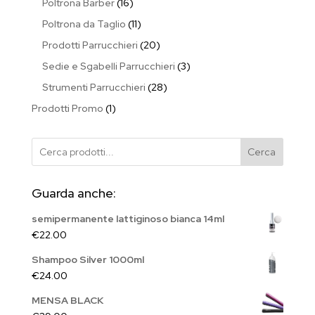
16
Poltrona Barber
16
prodotti
11
Poltrona da Taglio
11
prodotti
20
Prodotti Parrucchieri
20
prodotti
3
Sedie e Sgabelli Parrucchieri
3
prodotti
28
Strumenti Parrucchieri
28
prodotti
1
Prodotti Promo
1
prodotto
Cerca
Guarda anche:
semipermanente lattiginoso bianca 14ml
€
22.00
Shampoo Silver 1000ml
€
24.00
MENSA BLACK