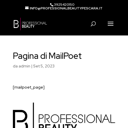
3925420150
INFO@PROFESSIONALBEAUTYPESCARA.IT
Products
search
Pagina di MailPoet
da
admin
|
Set 5, 2023
[mailpoet_page]